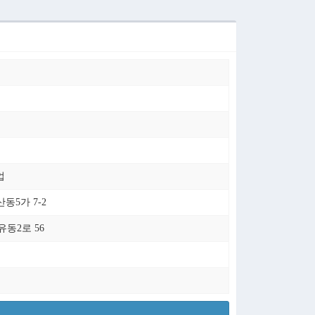
업
5가 7-2
동2로 56