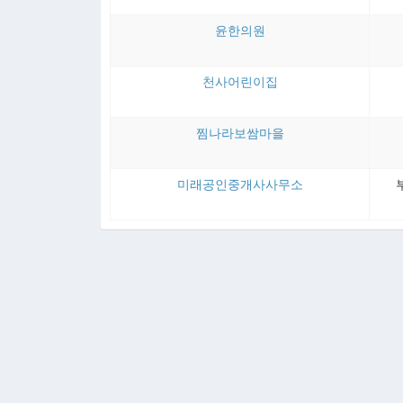
윤한의원
천사어린이집
찜나라보쌈마을
미래공인중개사사무소