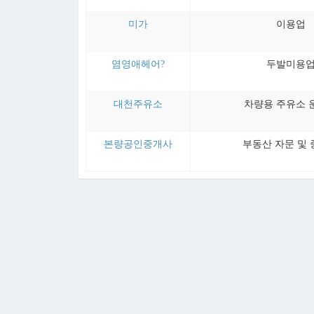
미가
이용업
염영애헤어?
두발미용
대천주유소
차량용 주유소 
본량공인중개사
부동산 자문 및