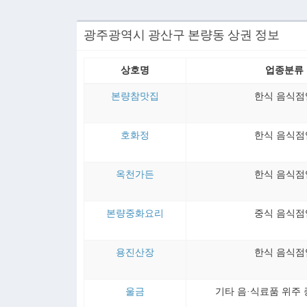
광주광역시 광산구 본량동 상권 정보
상호명
업종분류
본량참맛집
한식 음식점
호화정
한식 음식점
옥천가든
한식 음식점
본량중화요리
중식 음식점
용진산장
한식 음식점
울금
기타 음·식료품 위주