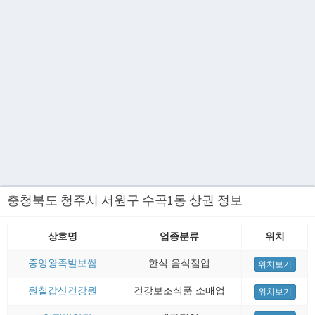
충청북도 청주시 서원구 수곡1동 상권 정보
상호명
업종분류
위치
중앙왕족발보쌈
한식 음식점업
위치보기
원칠갑산건강원
건강보조식품 소매업
위치보기