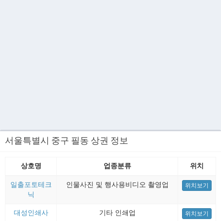
서울특별시 중구 필동 상권 정보
상호명
업종분류
위치
일출포토테크
인물사진 및 행사용비디오 촬영업
위치보기
닉
대성인쇄사
기타 인쇄업
위치보기