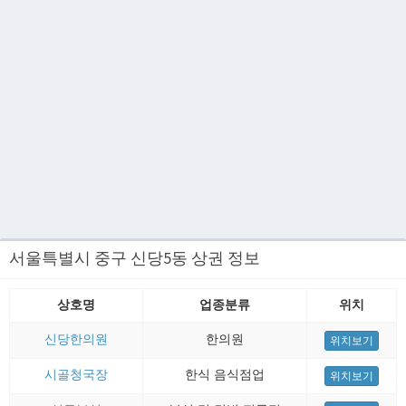
서울특별시 중구 신당5동 상권 정보
상호명
업종분류
위치
신당한의원
한의원
위치보기
시골청국장
한식 음식점업
위치보기