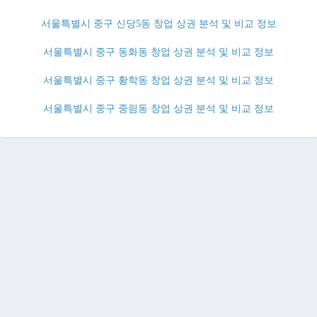
서울특별시 중구 신당5동 창업 상권 분석 및 비교 정보
서울특별시 중구 동화동 창업 상권 분석 및 비교 정보
서울특별시 중구 황학동 창업 상권 분석 및 비교 정보
서울특별시 중구 중림동 창업 상권 분석 및 비교 정보