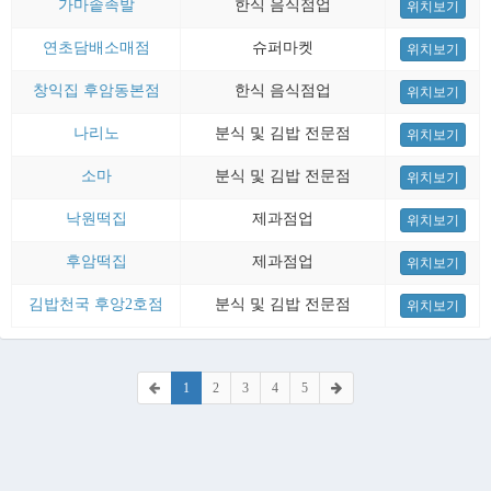
가마솥족발
한식 음식점업
위치보기
연초담배소매점
슈퍼마켓
위치보기
창익집 후암동본점
한식 음식점업
위치보기
나리노
분식 및 김밥 전문점
위치보기
소마
분식 및 김밥 전문점
위치보기
낙원떡집
제과점업
위치보기
후암떡집
제과점업
위치보기
김밥천국 후앙2호점
분식 및 김밥 전문점
위치보기
1
2
3
4
5