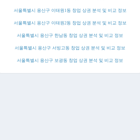
서울특별시 용산구 이태원1동 창업 상권 분석 및 비교 정보
서울특별시 용산구 이태원2동 창업 상권 분석 및 비교 정보
서울특별시 용산구 한남동 창업 상권 분석 및 비교 정보
서울특별시 용산구 서빙고동 창업 상권 분석 및 비교 정보
서울특별시 용산구 보광동 창업 상권 분석 및 비교 정보