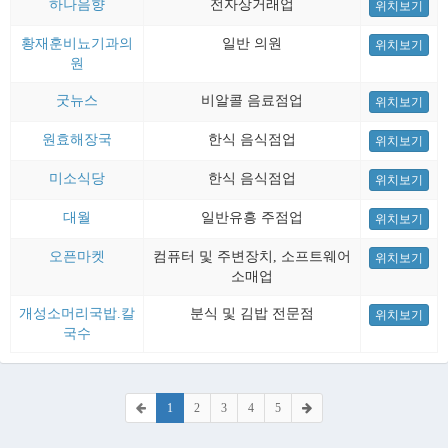
하나음향
전자상거래업
위치보기
황재훈비뇨기과의
일반 의원
위치보기
원
굿뉴스
비알콜 음료점업
위치보기
원효해장국
한식 음식점업
위치보기
미소식당
한식 음식점업
위치보기
대월
일반유흥 주점업
위치보기
오픈마켓
컴퓨터 및 주변장치, 소프트웨어
위치보기
소매업
개성소머리국밥.칼
분식 및 김밥 전문점
위치보기
국수
1
2
3
4
5