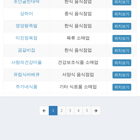
초안골빈대떡
한식 음식점업
위치보기
상하이
중식 음식점업
위치보기
영양왕족발
한식 음식점업
위치보기
미진정육점
육류 소매업
위치보기
곰갈비집
한식 음식점업
위치보기
사랑의건강마을
건강보조식품 소매업
위치보기
유럽식바베큐
서양식 음식점업
위치보기
주가네식품
기타 식료품 소매업
위치보기
1
2
3
4
5