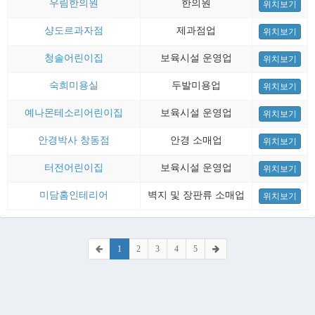
우림한의원
한의원
위치보기
샹도르과자점
제과점업
위치보기
청솔어린이집
보육시설 운영업
위치보기
숙희미용실
두발미용업
위치보기
예나몬테소리어린이집
보육시설 운영업
위치보기
안경박사 창동점
안경 소매업
위치보기
터전어린이집
보육시설 운영업
위치보기
미담홈인테리어
벽지 및 장판류 소매업
위치보기
1
2
3
4
5